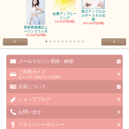
視力アップエネ
金運アップヒー
ルギースキル伝
レイヒーリ
リング
授
ステップ
12,000円(内税)
200,000円(内税)
6,000円(内
美容骨格矯正ヒ
ーリング 1ヶ月
10,000円(内税)
<
>
メールマガジン登録・解除
ご利用ガイド
支払い方法 / 配送方法 / 会社概要
店長について
ショップブログ
お問い合せ
プライバシーポリシー