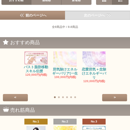
おすすめ順
価格順
新着順
前のページへ
次のページへ
全8商品中 / 8-8商品
おすすめ商品
バスト脂肪移動
お金の邪気
邪気除けエネル
恋愛邪気＋念除
スキル伝授
エネルギー
ギーバリア(一生
けエネルギーバ
120,000円(内税)
ル
100,000円(内税)
リ
150,000円(
120,000円(内税)
<
>
売れ筋商品
No.1
No.2
No.3
No.4