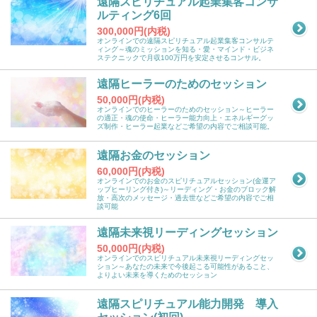
遠隔スピリチュアル起業集客コンサ
ルティング6回
300,000円(内税)
オンラインでの遠隔スピリチュアル起業集客コンサルテ
ィング～魂のミッションを知る・愛・マインド・ビジネ
ステクニックで月収100万円を安定させるコンサル。
遠隔ヒーラーのためのセッション
50,000円(内税)
オンラインでのヒーラーのためのセッション～ヒーラー
の適正・魂の使命・ヒーラー能力向上・エネルギーグッ
ズ制作・ヒーラー起業などご希望の内容でご相談可能。
遠隔お金のセッション
60,000円(内税)
オンラインでのお金のスピリチュアルセッション(金運ア
ップヒーリング付き)～リーディング・お金のブロック解
放・高次のメッセージ・過去世などご希望の内容でご相
談可能
遠隔未来視リーディングセッション
50,000円(内税)
オンラインでのスピリチュアル未来視リーディングセッ
ション～あなたの未来で今後起こる可能性があること、
よりよい未来を導くためのセッション
遠隔スピリチュアル能力開発 導入