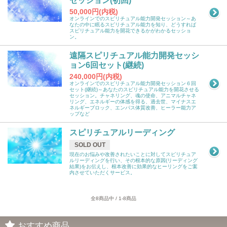
セッション(初回)
50,000円(内税)
オンラインでのスピリチュアル能力開発セッション～あ
なたの中に眠るスピリチュアル能力を知り、どうすれば
スピリチュアル能力を開花できるかがわかるセッショ
ン。
遠隔スピリチュアル能力開発セッシ
ョン6回セット(継続)
240,000円(内税)
オンラインでのスピリチュアル能力開発セッション６回
セット(継続)～あなたのスピリチュアル能力を開花させる
セッション。チャネリング、魂の使命、アニマルチャネ
リング、エネルギーの体感を得る、過去世、マイナスエ
ネルギーブロック、エンパス体質改善、ヒーラー能力ア
ップなど
スピリチュアルリーディング
SOLD OUT
現在のお悩みや改善されたいことに対してスピリチュア
ルリーディングを行い、その根本的な原因(リーディング
結果)をお伝えし、根本改善に効果的なヒーリングをご案
内させていただくサービス。
全8商品中 / 1-8商品
おすすめ商品