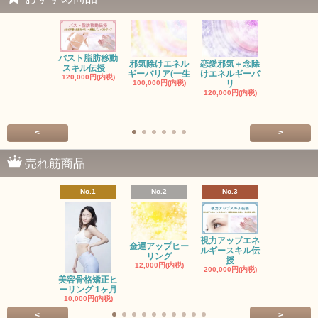
バスト脂肪移動
お金の邪気
邪気除けエネル
恋愛邪気＋念除
スキル伝授
エネルギー
ギーバリア(一生
けエネルギーバ
120,000円(内税)
ル
100,000円(内税)
リ
150,000円(
120,000円(内税)
<
>
売れ筋商品
No.1
No.2
No.3
No.4
視力アップエネ
金運アップヒー
ルギースキル伝
レイヒーリ
リング
授
ステップ
12,000円(内税)
200,000円(内税)
6,000円(内
美容骨格矯正ヒ
ーリング 1ヶ月
10,000円(内税)
<
>