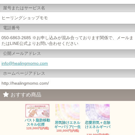
屋号またはサービス名
ヒーリングショップモモ
電話番号
050-6863-2685 ※お申し込みが混み合っております関係で、メールま
たはLINE公式よりお問い合わせください
公開メールアドレス
info@healingmomo.com
ホームページアドレス
http://healingmomo.com/
おすすめ商品
バスト脂肪移動
お金の邪気
邪気除けエネル
恋愛邪気＋念除
スキル伝授
エネルギー
ギーバリア(一生
けエネルギーバ
120,000円(内税)
ル
100,000円(内税)
リ
150,000円(
120,000円(内税)