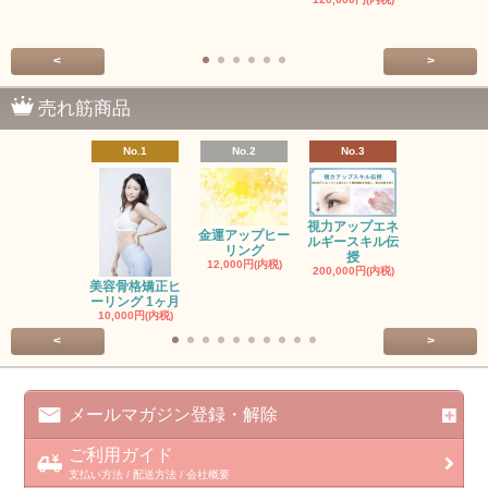
<
>
売れ筋商品
No.1
No.2
No.3
No.4
視力アップエネ
金運アップヒー
ルギースキル伝
レイヒーリ
リング
授
ステップ
12,000円(内税)
200,000円(内税)
6,000円(内
美容骨格矯正ヒ
ーリング 1ヶ月
10,000円(内税)
<
>
メールマガジン登録・解除
ご利用ガイド
支払い方法 / 配送方法 / 会社概要