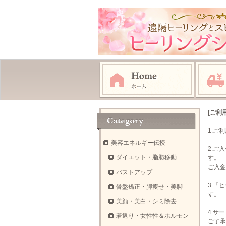
[ご利
1.ご
美容エネルギー伝授
2.ご
ダイエット・脂肪移動
す。
ご入金
バストアップ
3.『
骨盤矯正・脚痩せ・美脚
す。
美顔・美白・シミ除去
4.サ
若返り・女性性＆ホルモン
ご了承