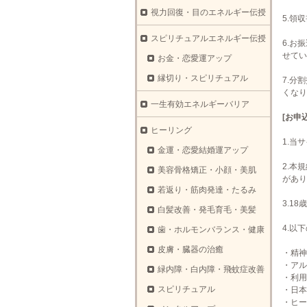
視力回復・目のエネルギー伝授
5.領
スピリチュアルエネルギー伝授
6.お
せてい
お金・恋愛運アップ
縁切り・スピリチュアル
7.分
くなり
一生有効エネルギーバリア
[お申込
ヒーリング
1.当
金運・恋愛結婚運アップ
2.本
美容骨格矯正・小顔・美肌
があり
若返り・筋肉発達・たるみ
3.1
白髪改善・発毛育毛・美髪
4.以
歯・ホルモンバランス・健康
皮膚・臓器の治癒
・精神
・アル
緑内障・白内障・飛蚊症改善
・利用
スピリチュアル
・日本
・ヒー