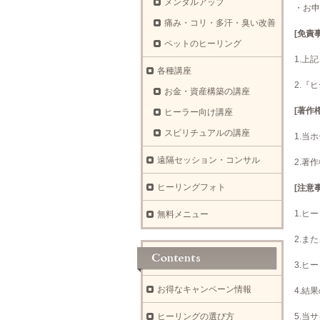
メンタルアップ
・お申
痛み・コリ・多汗・臭い改善
[免責
ペットのヒーリング
1.上
各種講座
2.『
お金・資産構築の講座
[著作権
ヒーラー向け講座
スピリチュアルの講座
1.当
遠隔セッション・コンサル
2.著
ヒーリングフォト
[注意
1.ヒ
無料メニュー
2.ま
3.ヒ
お得なキャンペーン情報
4.結
ヒーリングの選び方
5.当