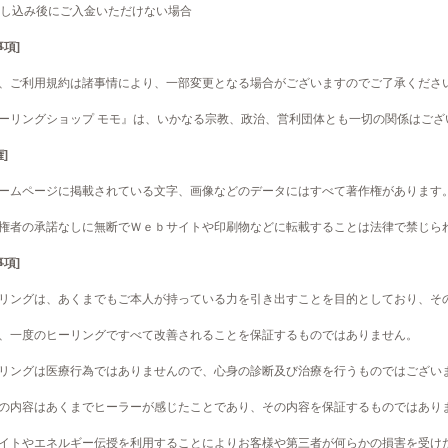
し込み後にご入金いただけない場合
事項]
記、ご利用規約は諸事情により、一部変更となる場合がございますのでご了承くださ
ヒーリングショップ モモ』は、いかなる宗教、政治、営利団体とも一切の関係はござ
]
ホームページに掲載されている文字、画像などのデータにはすべて著作権があります
作権者の承諾なしに無断でＷｅｂサイトや印刷物などに転載することは法律で禁じら
事項]
ーリングは、あくまでもご本人が持っている力を引き出すことを目的としており、そ
た、一度のヒーリングですべて改善されることを保証するものではありません。
ーリングは医療行為ではありませんので、心身の診断及び治療を行うものではござい
果の内容はあくまでヒーラーが感じたことであり、その内容を保証するものではあり
サイトやエネルギー伝授を利用することによりお客様や第三者が何らかの損害を受け