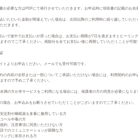
収書が必要な方はPDFにて発行させていただきます。お申込時に領収書の記載のお
振込いただいた金額が間違えていた場合は、次回以降のご利用時に繰り越していただ
ただきます。
割払いで途中でお支払いが滞った場合は、お支払い期限が7日を過ぎますとヒーリン
ますのでご了承ください。残額分を全てお支払い後に再開していただくことが可能
]
サイトよりお申込ください。メールでも受付可能です。
規約の内容の全部または一部についてご承諾いただけない場合には、利用契約のお申
ますので予めご了承ください。
8歳未満の方が本サービスをご利用になる場合には、保護者の方の同意が必要になり
下の場合、お申込みをお断りさせていただくことがございますのでご了承ください。
安定剤や睡眠薬を多量に服用している方
コール中毒の方
規約、注意事項に同意いただけない方
語でのコミュニケーションが困難な方
リングに依存される方