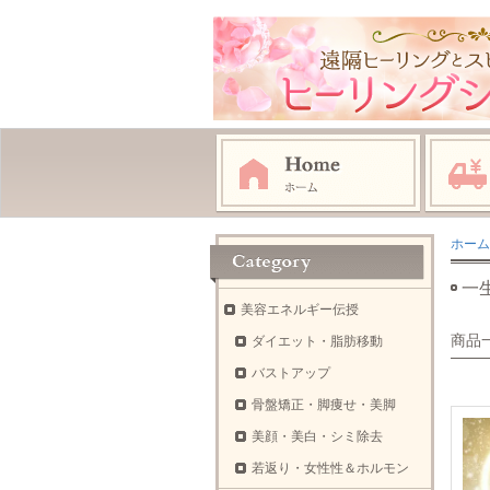
ホーム
一
美容エネルギー伝授
商品
ダイエット・脂肪移動
バストアップ
骨盤矯正・脚痩せ・美脚
美顔・美白・シミ除去
若返り・女性性＆ホルモン