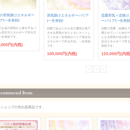
の邪気除けエネルギー
邪気除けエネルギーバリア
恋愛邪気＋念除け
ア(一生有効)
(一生有効)
ーバリア(一生有効
でお金の邪気から身を守るバ
自動であなたの人生の運気を低下
自動で恋愛・結婚を
を高次元エネルギーで作る方
させる邪気がきたときにカットし
展させていくための
一生有効です。
てくれる一生有効のバリア高次元
となる邪気や念を防
エネルギーで作る方法。一生有効
次元エネルギーで作
0,000円(内税)
です。
有効です。
100,000円(内税)
120,000円(内税
<
1
>
当ショップの売れ筋商品です。