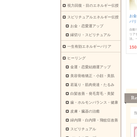
視力回復・目のエネルギー伝授
お金
スピリチュアルエネルギー伝授
バリ
お金・恋愛運アップ
自動
リア
縁切り・スピリチュアル
法。
一生有効エネルギーバリア
15
ヒーリング
金運・恋愛結婚運アップ
美容骨格矯正・小顔・美肌
若返り・筋肉発達・たるみ
白髪改善・発毛育毛・美髪
歯・ホルモンバランス・健康
皮膚・臓器の治癒
緑内障・白内障・飛蚊症改善
スピリチュアル