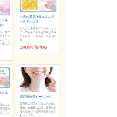
お金の邪気浄化エネルギ
エネル
ースキル伝授
効)
あなたの金運低下の原因になっ
ムーズに
ているお金の邪気を浄化する強
マイナス
力な高次元エネルギースキル伝
防ぐバリ
授。
で作る方
150,000円(内税)
)
スキル
歯周病改善ヒーリング
歯周病の原因となる口内細菌の
力なエネ
除去、歯槽骨の治癒、歯茎の炎
間関係の
症の治癒行い歯周病改善を促す
切りのエ
ヒーリング。