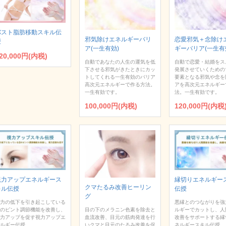
バスト脂肪移動スキル伝
邪気除けエネルギーバリ
恋愛邪気＋念除け
授
ア(一生有効)
ギーバリア(一生有
20,000円(内税)
自動であなたの人生の運気を低
自動で恋愛・結婚をス
下させる邪気がきたときにカッ
発展させていくための
トしてくれる一生有効のバリア
要素となる邪気や念を
高次元エネルギーで作る方法。
アを高次元エネルギー
一生有効です。
法。一生有効です。
100,000円(内税)
120,000円(内税
視力アップエネルギース
縁切りエネルギー
クマたるみ改善ヒーリン
キル伝授
伝授
グ
力の低下を引き起こしている
悪縁とのつながりを強
目の下のメラニン色素を除去と
のピント調節機能を改善し、
ルギーでカットし、人
血流改善、目元の筋肉発達を行
力アップを促す視力アップエ
改善をサポートする縁
いクマと目元のたるみ改善を促
ルギー伝授。
ネルギースキル伝授。