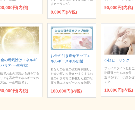
すヒーリング。
00,000円(内税)
90,000円(内税)
8,000円(内税)
お金の引き寄せアップエ
お金の邪気除けエネルギ
小顔ヒーリング
ネルギースキル伝授
ーバリア(一生有効)
フェイスラインとあご
あなたのお金の波動を調整し、
肪吸引とたるみ改善、
動でお金の邪気から身を守る
お金の願いを叶えやすくするお
返りを行い、小顔を促
リアを高次元エネルギーで作
金の引き寄せに特化した強力な
ング。
方法。一生有効です。
高次元エネルギースキル伝授。
10,000円(内税)
50,000円(内税)
180,000円(内税)