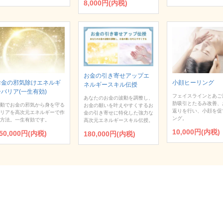
8,000円(内税)
お金の引き寄せアップエ
お金の邪気除けエネルギ
小顔ヒーリング
ネルギースキル伝授
ーバリア(一生有効)
フェイスラインとあご
あなたのお金の波動を調整し、
肪吸引とたるみ改善、
動でお金の邪気から身を守る
お金の願いを叶えやすくするお
返りを行い、小顔を促
リアを高次元エネルギーで作
金の引き寄せに特化した強力な
ング。
方法。一生有効です。
高次元エネルギースキル伝授。
10,000円(内税)
50,000円(内税)
180,000円(内税)