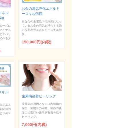
お金の邪気浄化エネルギ
エネル
ースキル伝授
効)
あなたの金運低下の原因になっ
ムーズに
ているお金の邪気を浄化する強
マイナス
力な高次元エネルギースキル伝
防ぐバリ
授。
で作る方
150,000円(内税)
)
スキル
歯周病改善ヒーリング
歯周病の原因となる口内細菌の
力なエネ
除去、歯槽骨の治癒、歯茎の炎
間関係の
症の治癒行い歯周病改善を促す
切りのエ
ヒーリング。
7,000円(内税)