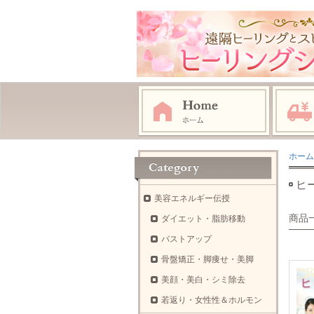
ホーム
ヒ
美容エネルギー伝授
商品
ダイエット・脂肪移動
バストアップ
骨盤矯正・脚痩せ・美脚
美顔・美白・シミ除去
若返り・女性性＆ホルモン