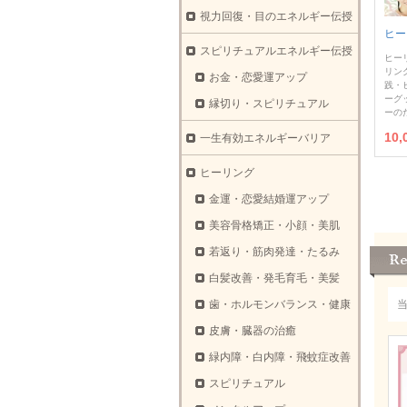
視力回復・目のエネルギー伝授
ヒー
スピリチュアルエネルギー伝授
ヒー
リン
お金・恋愛運アップ
践・
ーグ
縁切り・スピリチュアル
ーの
10
一生有効エネルギーバリア
ヒーリング
金運・恋愛結婚運アップ
美容骨格矯正・小顔・美肌
若返り・筋肉発達・たるみ
白髪改善・発毛育毛・美髪
歯・ホルモンバランス・健康
皮膚・臓器の治癒
緑内障・白内障・飛蚊症改善
スピリチュアル