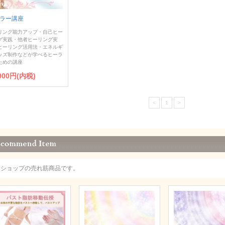
ラー講座
リング能力アップ・自己ヒー
グ実践・他者ヒーリング実
ヒーリング活用法・エネルギ
ッズ制作などが学べるヒーラ
ための講座
,000円(内税)
<
1
>
当ショップの売れ筋商品です。