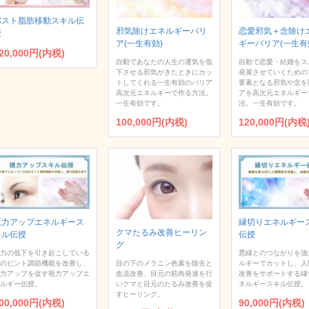
バスト脂肪移動スキル伝
邪気除けエネルギーバリ
恋愛邪気＋念除け
授
ア(一生有効)
ギーバリア(一生有
20,000円(内税)
自動であなたの人生の運気を低
自動で恋愛・結婚をス
下させる邪気がきたときにカッ
発展させていくための
トしてくれる一生有効のバリア
要素となる邪気や念を
高次元エネルギーで作る方法。
アを高次元エネルギー
一生有効です。
法。一生有効です。
100,000円(内税)
120,000円(内税
視力アップエネルギース
縁切りエネルギー
クマたるみ改善ヒーリン
キル伝授
伝授
グ
力の低下を引き起こしている
悪縁とのつながりを強
目の下のメラニン色素を除去と
のピント調節機能を改善し、
ルギーでカットし、人
血流改善、目元の筋肉発達を行
力アップを促す視力アップエ
改善をサポートする縁
いクマと目元のたるみ改善を促
ルギー伝授。
ネルギースキル伝授。
すヒーリング。
00,000円(内税)
90,000円(内税)