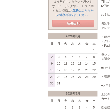
7日以
よう努めていきたいと思いま
(2回
す。ヒーリングやサービスに関
するご相談は
お気軽にこちらか
お支払
らお問い合わせください。
振込手
クレジ
2026年8月
・銀行
・クレ
日
月
火
水
木
金
土
・Pay
1
※ショ
2
3
4
5
6
7
8
※返金
9
10
11
12
13
14
15
■お申
16
17
18
19
20
21
22
・講座
23
24
25
26
27
28
29
30
31
■お申
2026年9月
上記の
カート
日
月
火
水
木
金
土
1
2
3
4
5
受信指