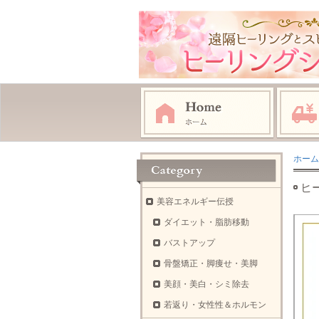
ホーム
ヒ
美容エネルギー伝授
ダイエット・脂肪移動
バストアップ
骨盤矯正・脚痩せ・美脚
美顔・美白・シミ除去
若返り・女性性＆ホルモン