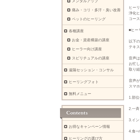
メンタルアップ
ヒーリ
痛み・コリ・多汗・臭い改善
浄化ヒ
コース
ペットのヒーリング
■ヒー
各種講座
お金・資産構築の講座
以下の
テキス
ヒーラー向け講座
スピリチュアルの講座
音声は
お忙し
取り組
遠隔セッション・コンサル
音声が
ヒーリングフォト
スマホ
無料メニュー
1.部
2.一
3.イ
お得なキャンペーン情報
4.食
ヒーリングの選び方