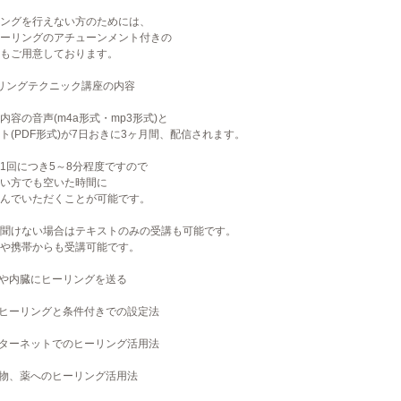
ングを行えない方のためには、
ーリングのアチューンメント付きの
もご用意しております。
リングテクニック講座の内容
内容の音声(m4a形式・mp3形式)と
ト(PDF形式)が7日おきに3ヶ月間、配信されます。
1回につき5～8分程度ですので
い方でも空いた時間に
んでいただくことが可能です。
聞けない場合はテキストのみの受講も可能です。
や携帯からも受講可能です。
位や内臓にヒーリングを送る
斉ヒーリングと条件付きでの設定法
ンターネットでのヒーリング活用法
べ物、薬へのヒーリング活用法