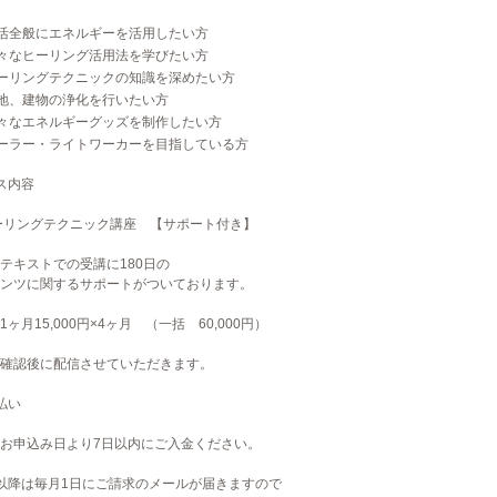
活全般にエネルギーを活用したい方
々なヒーリング活用法を学びたい方
ーリングテクニックの知識を深めたい方
地、建物の浄化を行いたい方
々なエネルギーグッズを制作したい方
ーラー・ライトワーカーを目指している方
ス内容
ヒーリングテクニック講座 【サポート付き】
テキストでの受講に180日の
ンツに関するサポートがついております。
1ヶ月15,000円×4ヶ月 （一括 60,000円）
確認後に配信させていただきます。
払い
お申込み日より7日以内にご入金ください。
以降は毎月1日にご請求のメールが届きますので