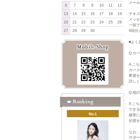
メール
6
7
8
9
10
11
12
13
14
15
16
17
18
19
テキス
メッセ
20
21
22
23
24
25
26
一括で
27
28
29
30
4回分
■よく
Q.カ
A.こ
カード
希望を
詳しく
Q.他
A.こ
できる
No.1
確実に
伝授を
なお、
サポー