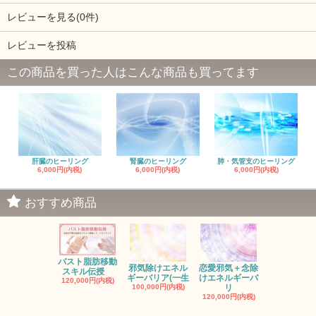
レビューを見る(0件)
レビューを投稿
この商品を買った人はこんな商品も買ってます
肝臓のヒーリング
腎臓のヒーリング
肺・気管支のヒーリング
6,000円(内税)
6,000円(内税)
6,000円(内税)
おすすめ商品
バスト脂肪移動
お金の邪気
邪気除けエネル
恋愛邪気＋念除
スキル伝授
エネルギー
ギーバリア(一生
けエネルギーバ
120,000円(内税)
ル
100,000円(内税)
リ
150,000円(
120,000円(内税)