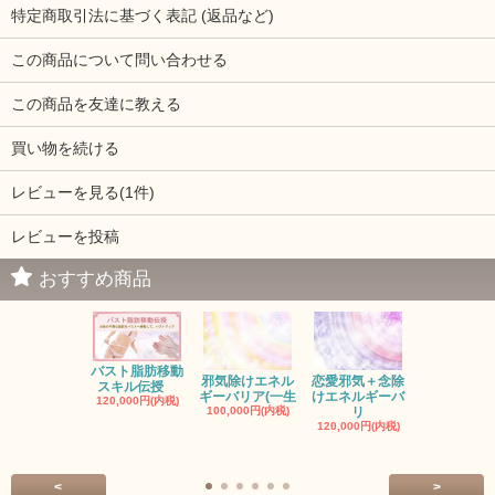
特定商取引法に基づく表記 (返品など)
この商品について問い合わせる
この商品を友達に教える
買い物を続ける
レビューを見る(1件)
レビューを投稿
おすすめ商品
バスト脂肪移動
お金の邪気
邪気除けエネル
恋愛邪気＋念除
スキル伝授
エネルギー
ギーバリア(一生
けエネルギーバ
120,000円(内税)
ル
100,000円(内税)
リ
150,000円(
120,000円(内税)
<
>