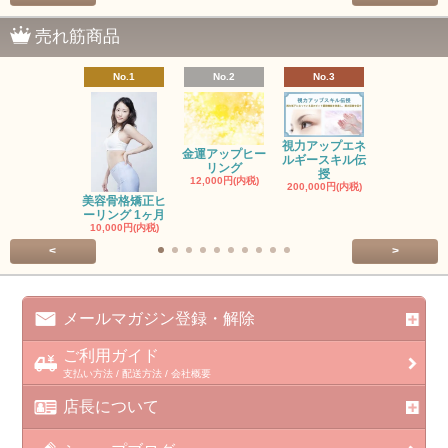
売れ筋商品
No.1
No.2
No.3
No.4
視力アップエネ
金運アップヒー
ルギースキル伝
レイヒーリ
リング
授
ステップ
12,000円(内税)
200,000円(内税)
6,000円(内
美容骨格矯正ヒ
ーリング 1ヶ月
10,000円(内税)
<
>
メールマガジン登録・解除
ご利用ガイド
支払い方法 / 配送方法 / 会社概要
店長について