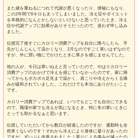
また歳を重ねるにつれて代謝が悪くなったり、便秘にもなり、
この2年間で8キロも太ってしまいました。冷え症やダイエット
を本格的になんとかしないといけないと思っていたとき、冷え
症や代謝アップに効果がありそうだったので、迷わず申し込み
ました。
伝授完了後すぐにカロリー消費アップを自分に降ろしたら、手
先がじんじんして温かくなり、2月なのですごく寒いはずなので
すが、外に買い物にでかけたときに寒さを感じませんでした。
他の人が、今日は寒いねえと言っていたので、やはりカロリー
消費アップのおかげで冷えを感じていなかったのです。家に帰
ってからもポカポカ足先まで温かく、肩こりや冷えからくる痛
みが緩和されていました。これだけでも本当にありがたいこと
です。
カロリー消費アップであれば、いつでもどこでも自分にできる
ので、職場や家でも冷えが気になるとき、特に冬の寒いときに
とっても助かるなぁと思います。
伝授していただいてから数日が経過したのですが、通勤時も全
然寒くないのです！それから冷えにより身体に凝りがあったの
ですが、ずいぶん改善されました！凝りによる痛みが減ったの