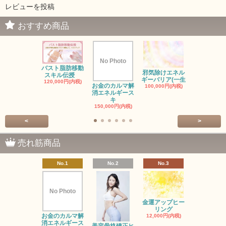
レビューを投稿
おすすめ商品
No Photo
バスト脂肪移動
邪気除けエネル
恋愛邪気＋
スキル伝授
ギーバリア(一生
けエネルギ
120,000円(内税)
お金のカルマ解
100,000円(内税)
リ
消エネルギース
120,000円(
キ
150,000円(内税)
<
>
売れ筋商品
No.1
No.2
No.3
No.4
No Photo
視力アップ
金運アップヒー
ルギースキ
リング
授
お金のカルマ解
12,000円(内税)
200,000円(
消エネルギース
美容骨格矯正ヒ