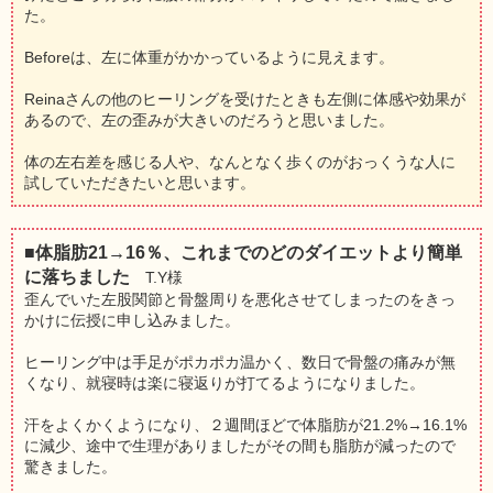
た。
Beforeは、左に体重がかかっているように見えます。
Reinaさんの他のヒーリングを受けたときも左側に体感や効果が
あるので、左の歪みが大きいのだろうと思いました。
体の左右差を感じる人や、なんとなく歩くのがおっくうな人に
試していただきたいと思います。
■体脂肪21→16％、これまでのどのダイエットより簡単
に落ちました
T.Y様
歪んでいた左股関節と骨盤周りを悪化させてしまったのをきっ
かけに伝授に申し込みました。
ヒーリング中は手足がポカポカ温かく、数日で骨盤の痛みが無
くなり、就寝時は楽に寝返りが打てるようになりました。
汗をよくかくようになり、２週間ほどで体脂肪が21.2%→16.1%
に減少、途中で生理がありましたがその間も脂肪が減ったので
驚きました。