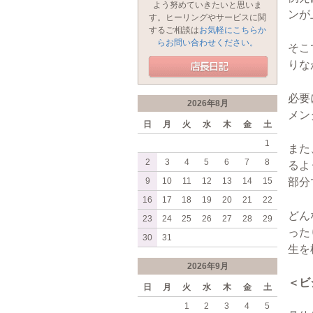
よう努めていきたいと思いま
ンが
す。ヒーリングやサービスに関
するご相談は
お気軽にこちらか
らお問い合わせください。
そこ
りな
必要
2026年8月
メン
日
月
火
水
木
金
土
1
また
2
3
4
5
6
7
8
るよ
9
10
11
12
13
14
15
部分
16
17
18
19
20
21
22
どん
23
24
25
26
27
28
29
った
30
31
生を
2026年9月
＜ビ
日
月
火
水
木
金
土
1
2
3
4
5