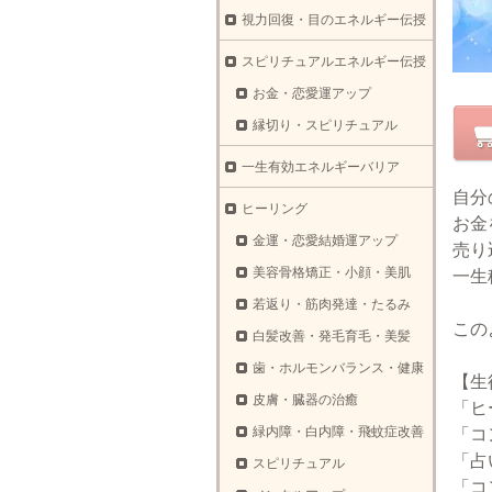
視力回復・目のエネルギー伝授
スピリチュアルエネルギー伝授
お金・恋愛運アップ
縁切り・スピリチュアル
一生有効エネルギーバリア
自分
ヒーリング
お金
金運・恋愛結婚運アップ
売り
美容骨格矯正・小顔・美肌
一生
若返り・筋肉発達・たるみ
この
白髪改善・発毛育毛・美髪
歯・ホルモンバランス・健康
【生
皮膚・臓器の治癒
「ヒ
緑内障・白内障・飛蚊症改善
「コ
「占
スピリチュアル
「コ