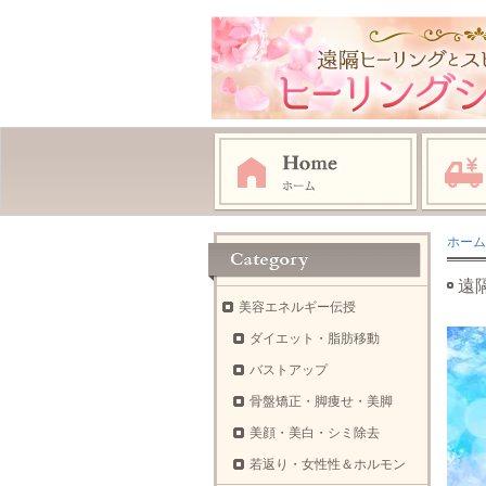
ホーム
遠
美容エネルギー伝授
ダイエット・脂肪移動
バストアップ
骨盤矯正・脚痩せ・美脚
美顔・美白・シミ除去
若返り・女性性＆ホルモン