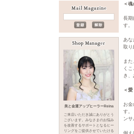
＜魂
長期
す。
あな
取り
また
くこ
き、
＜愛
お金
美と金運アップヒーラーReina
す。
ご来店いただき誠にありがとう
ンサ
ございます。みなさまのお悩み
を改善するサポートとなるヒー
リングをご提供させていたける
例え