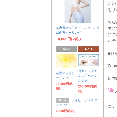
この
をサ
ちな
美容骨格矯正ヒーリング 1ヶ月
ネス
以内再ヒーリング
にご
10,000円(内税)
ルテ
No.2
No.3
■セ
Zo
視力アップエ
金運アップヒ
ネルギースキ
ーリング
日本
ル伝授
12,000円(内
200,000円(内
税)
税)
No.4
レイヒーリング ス
テップ3
コン
6,000円(内税)