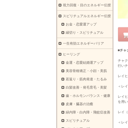
視力回復・目のエネルギー伝授
スピリチュアルエネルギー伝授
お金・恋愛運アップ
縁切り・スピリチュアル
一生有効エネルギーバリア
■チャ
ヒーリング
チャク
金運・恋愛結婚運アップ
行いチ
美容骨格矯正・小顔・美肌
レイヒ
若返り・筋肉発達・たるみ
＜レイ
白髪改善・発毛育毛・美髪
歯・ホルモンバランス・健康
レイヒ
を用い
皮膚・臓器の治癒
レイ（
緑内障・白内障・飛蚊症改善
スピリチュアル
＜レイ