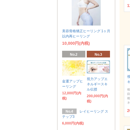
1
美容骨格矯正ヒーリング 1ヶ月
以内再ヒーリング
10,000円(内税)
No.2
No.3
視力アップエ
金運アップヒ
ネルギースキ
ーリング
ル伝授
視
12,000円(内
目
200,000円(内
税)
視
税)
ネ
2
No.4
レイヒーリング ス
テップ3
6,000円(内税)