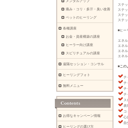
メンタルアップ
ステッ
痛み・コリ・多汗・臭い改善
ステッ
ステッ
ペットのヒーリング
ステッ
各種講座
■ヒー
お金・資産構築の講座
エネ
ヒーラー向け講座
エネル
エネル
スピリチュアルの講座
エネル
遠隔セッション・コンサル
■この
ヒーリングフォト
チ
チ
無料メニュー
チ
チ
ス
表
コ
お得なキャンペーン情報
心
自
ヒーリングの選び方