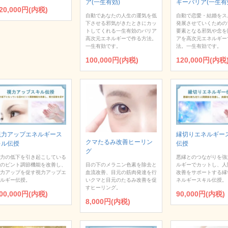
ア(一生有効)
ギーバリア(一生有
20,000円(内税)
自動であなたの人生の運気を低
自動で恋愛・結婚をス
下させる邪気がきたときにカッ
発展させていくための
トしてくれる一生有効のバリア
要素となる邪気や念を
高次元エネルギーで作る方法。
アを高次元エネルギー
一生有効です。
法。一生有効です。
100,000円(内税)
120,000円(内税
視力アップエネルギース
縁切りエネルギー
クマたるみ改善ヒーリン
キル伝授
伝授
グ
力の低下を引き起こしている
悪縁とのつながりを強
目の下のメラニン色素を除去と
のピント調節機能を改善し、
ルギーでカットし、人
血流改善、目元の筋肉発達を行
力アップを促す視力アップエ
改善をサポートする縁
いクマと目元のたるみ改善を促
ルギー伝授。
ネルギースキル伝授。
すヒーリング。
00,000円(内税)
90,000円(内税)
8,000円(内税)