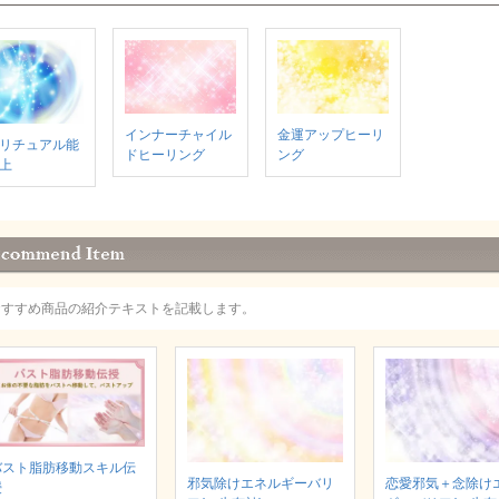
インナーチャイル
金運アップヒーリ
リチュアル能
ドヒーリング
ング
上
おすすめ商品の紹介テキストを記載します。
バスト脂肪移動スキル伝
邪気除けエネルギーバリ
恋愛邪気＋念除け
授