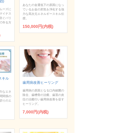
効)
あなたの金運低下の原因になっ
ムーズに
ているお金の邪気を浄化する強
マイナス
力な高次元エネルギースキル伝
防ぐバリ
授。
で作る方
150,000円(内税)
)
スキル
歯周病改善ヒーリング
歯周病の原因となる口内細菌の
力なエネ
除去、歯槽骨の治癒、歯茎の炎
間関係の
症の治癒行い歯周病改善を促す
切りのエ
ヒーリング。
7,000円(内税)