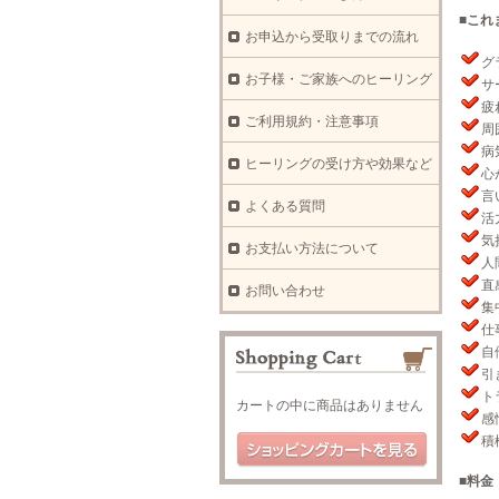
■これ
お申込から受取りまでの流れ
グ
お子様・ご家族へのヒーリング
サ
疲
ご利用規約・注意事項
周
病
ヒーリングの受け方や効果など
心
言
よくある質問
活
気
お支払い方法について
人
直
お問い合わせ
集
仕
自
引
ト
カートの中に商品はありません
感
積
■料金