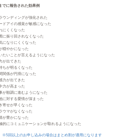
までに報告された効果例
ラウンディングが強化された
ードアイの感覚が敏感になった
れにくくなった
囲に振り回されなくなった
気になりにくくなった
が穏やかになった
いたいことが言えるようになった
力が出てきた
持ちが明るくなった
間関係が円滑になった
感力が出てきた
中力が高まった
事が順調に進むようになった
他に対する愛情が深まった
き寄せが早くなった
ラウマがなくなった
情が豊かになった
極的にコミュニケーションが取れるようになった
※5回以上のお申し込みの場合はまとめ割が適用になります