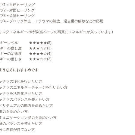
プ1＝自己ヒーリング
プ2＝対面ヒーリング
プ3＝遠隔ヒーリング
プ4＝ブロック除去、トラウマの解放、過去世の解放などの応用
リングエネルギーの特徴(当ページの写真にエネルギーが入っています)
ルギーレベル ★★★★★(5)
ギーの癒し度 ★★★☆☆(3)
ギーの治癒度 ★★★★☆(4)
ギーの優しさ ★★★☆☆(3)
ような方におすすめです
ャクラの浄化を行いたい方
ャクラのエネルギーチャージを行いたい方
ャクラを活性化させたい方
ャクラのバランスを整えたい方
ピリチュアルの能力を高めたい方
現力を高めたい方
ミュニケーション能力を高めたい方
身のバランスを整えたい方
分に自信が持てない方