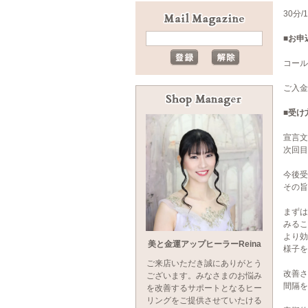
30分/
■お申
コール
ご入金
■受け
宣言文
次回目
今後受
その旨
まずは
みるこ
より効
美と金運アップヒーラーReina
様子を
ご来店いただき誠にありがとう
改善さ
ございます。みなさまのお悩み
間隔を
を改善するサポートとなるヒー
リングをご提供させていたける