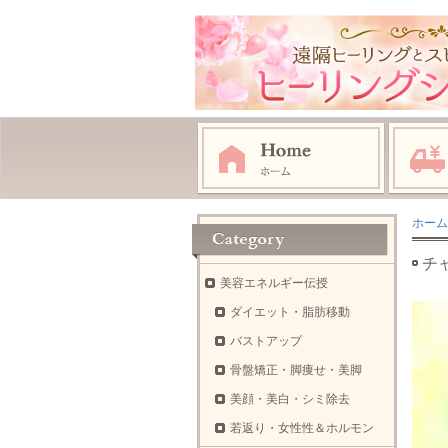
ホーム
チ
美容エネルギー伝授
ダイエット・脂肪移動
バストアップ
骨盤矯正・脚痩せ・美脚
美顔・美白・シミ除去
若返り・女性性＆ホルモン