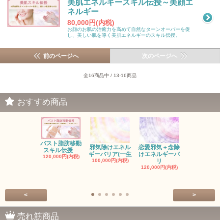
美肌エネルギースキル伝授～美顔エ
ネルギー
80,000円(内税)
お顔のお肌の治癒力を高めて自然なターンオーバーを促
し、美しい肌を導く美肌エネルギーのスキル伝授。
前のページへ
次のページへ
全16商品中 / 13-16商品
おすすめ商品
バスト脂肪移動
お金の邪気
邪気除けエネル
恋愛邪気＋念除
スキル伝授
エネルギー
ギーバリア(一生
けエネルギーバ
120,000円(内税)
ル
100,000円(内税)
リ
150,000円(
120,000円(内税)
<
>
売れ筋商品