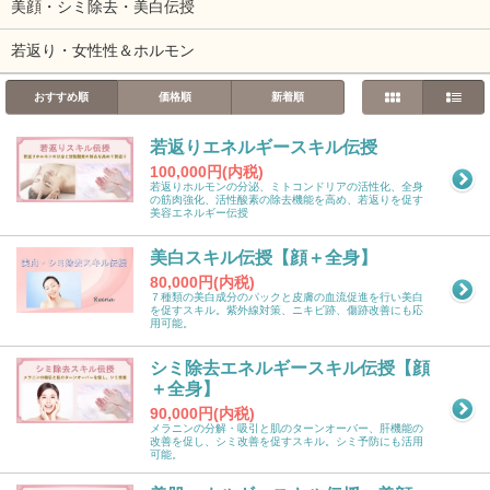
美顔・シミ除去・美白伝授
若返り・女性性＆ホルモン
おすすめ順
価格順
新着順
若返りエネルギースキル伝授
100,000円(内税)
若返りホルモンの分泌、ミトコンドリアの活性化、全身
の筋肉強化、活性酸素の除去機能を高め、若返りを促す
美容エネルギー伝授
美白スキル伝授【顔＋全身】
80,000円(内税)
７種類の美白成分のパックと皮膚の血流促進を行い美白
を促すスキル。紫外線対策、ニキビ跡、傷跡改善にも応
用可能。
シミ除去エネルギースキル伝授【顔
＋全身】
90,000円(内税)
メラニンの分解・吸引と肌のターンオーバー、肝機能の
改善を促し、シミ改善を促すスキル。シミ予防にも活用
可能。