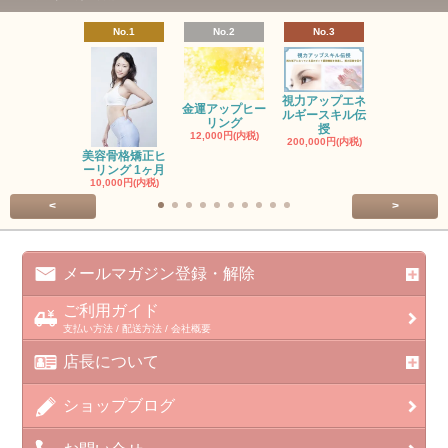
No.1
No.2
No.3
No.4
視力アップエネ
金運アップヒー
ルギースキル伝
レイヒーリ
リング
授
ステップ
12,000円(内税)
200,000円(内税)
6,000円(内
美容骨格矯正ヒ
ーリング 1ヶ月
10,000円(内税)
<
>
メールマガジン登録・解除
ご利用ガイド
支払い方法 / 配送方法 / 会社概要
店長について
ショップブログ