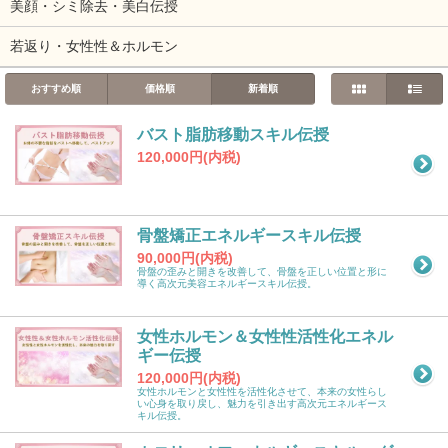
美顔・シミ除去・美白伝授
若返り・女性性＆ホルモン
おすすめ順
価格順
新着順
バスト脂肪移動スキル伝授
120,000円(内税)
骨盤矯正エネルギースキル伝授
90,000円(内税)
骨盤の歪みと開きを改善して、骨盤を正しい位置と形に
導く高次元美容エネルギースキル伝授。
女性ホルモン＆女性性活性化エネル
ギー伝授
120,000円(内税)
女性ホルモンと女性性を活性化させて、本来の女性らし
い心身を取り戻し、魅力を引き出す高次元エネルギース
キル伝授。