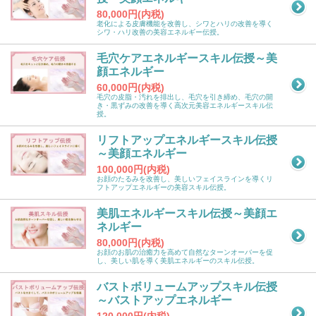
80,000円(内税)
老化による皮膚機能を改善し、シワとハリの改善を導く
シワ・ハリ改善の美容エネルギー伝授。
毛穴ケアエネルギースキル伝授～美
顔エネルギー
60,000円(内税)
毛穴の皮脂・汚れを排出し、毛穴を引き締め、毛穴の開
き・黒ずみの改善を導く高次元美容エネルギースキル伝
授。
リフトアップエネルギースキル伝授
～美顔エネルギー
100,000円(内税)
お顔のたるみを改善し、美しいフェイスラインを導くリ
フトアップエネルギーの美容スキル伝授。
美肌エネルギースキル伝授～美顔エ
ネルギー
80,000円(内税)
お顔のお肌の治癒力を高めて自然なターンオーバーを促
し、美しい肌を導く美肌エネルギーのスキル伝授。
バストボリュームアップスキル伝授
～バストアップエネルギー