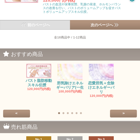
120,000円(内税)
バストの血流や栄養状態、乳腺の発達、ホルモンバラン
スの改善を行い、バストのボリュームアップを促すバス
トボリュームアップスキル伝授。
前のページへ
次のページへ
全16商品中 / 1-12商品
おすすめ商品
バスト脂肪移動
お金の邪気
邪気除けエネル
恋愛邪気＋念除
スキル伝授
エネルギー
ギーバリア(一生
けエネルギーバ
120,000円(内税)
ル
100,000円(内税)
リ
150,000円(
120,000円(内税)
<
>
売れ筋商品
No.1
No.2
No.3
No.4