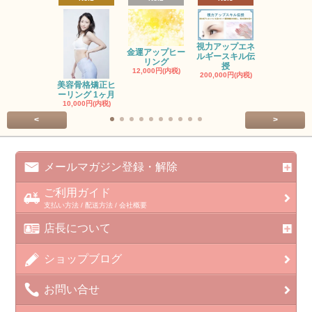
視力アップエネ
金運アップヒー
ルギースキル伝
レイヒーリ
リング
授
ステップ
12,000円(内税)
200,000円(内税)
6,000円(内
美容骨格矯正ヒ
ーリング 1ヶ月
10,000円(内税)
<
>
メールマガジン登録・解除
ご利用ガイド
支払い方法 / 配送方法 / 会社概要
店長について
ショップブログ
お問い合せ