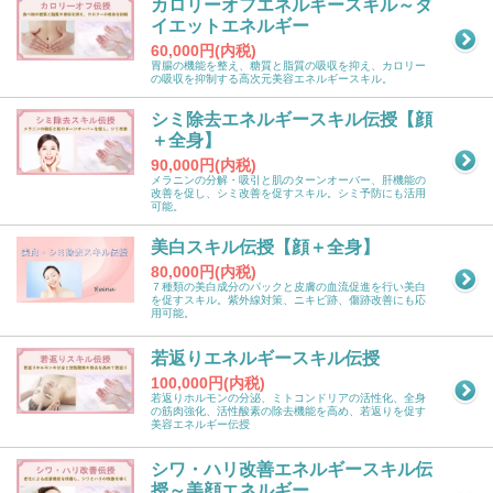
カロリーオフエネルギースキル～ダ
イエットエネルギー
60,000円(内税)
胃腸の機能を整え、糖質と脂質の吸収を抑え、カロリー
の吸収を抑制する高次元美容エネルギースキル。
シミ除去エネルギースキル伝授【顔
＋全身】
90,000円(内税)
メラニンの分解・吸引と肌のターンオーバー、肝機能の
改善を促し、シミ改善を促すスキル。シミ予防にも活用
可能。
美白スキル伝授【顔＋全身】
80,000円(内税)
７種類の美白成分のパックと皮膚の血流促進を行い美白
を促すスキル。紫外線対策、ニキビ跡、傷跡改善にも応
用可能。
若返りエネルギースキル伝授
100,000円(内税)
若返りホルモンの分泌、ミトコンドリアの活性化、全身
の筋肉強化、活性酸素の除去機能を高め、若返りを促す
美容エネルギー伝授
シワ・ハリ改善エネルギースキル伝
授～美顔エネルギー